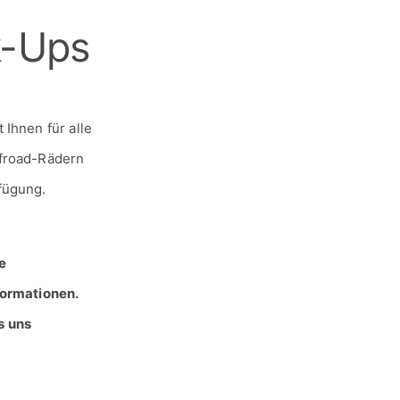
Ihnen für alle
ffroad-Rädern
fügung.
e
formationen.
s uns