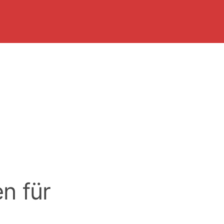
n für
k-Ups