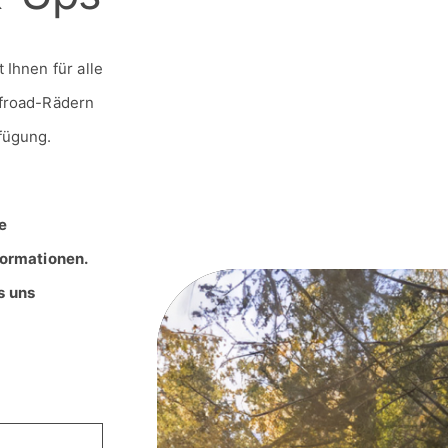
Ihnen für alle
ffroad-Rädern
fügung.
e
formationen.
s uns