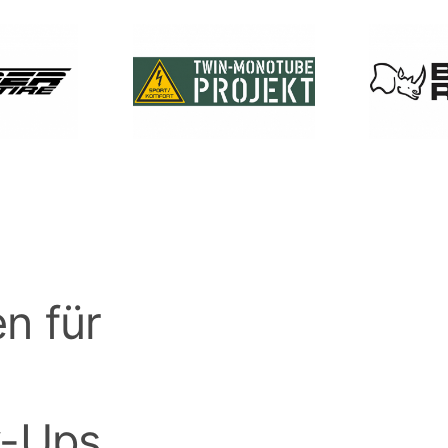
n für
k-Ups