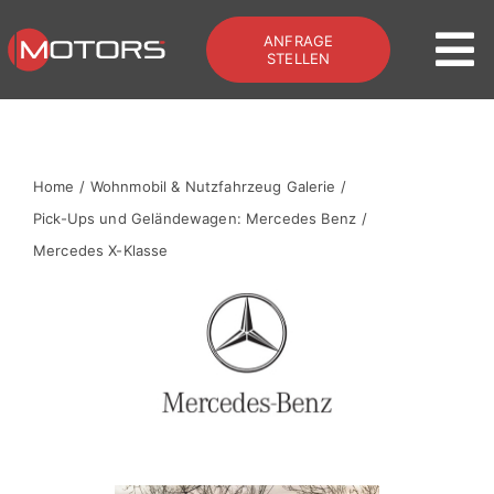
Zum
ANFRAGE
Inhalt
To
STELLEN
springen
Na
Home
Home
Wohnmobil & Nutzfahrzeug Galerie
Offroad & Bus
Pick-Ups und Geländewagen: Mercedes Benz
Mercedes X-Klasse
Galerie
Services
Kontakt
Zum Shop