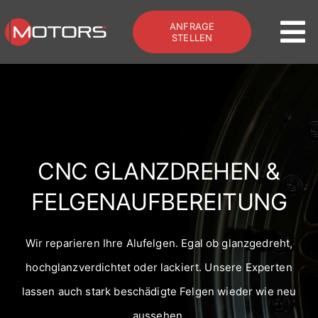
Zum
ANFRAGE
Inhalt
To
STELLEN
springen
Na
Home
Offroad & Bus
CNC GLANZDREHEN &
Galerie
FELGENAUFBEREITUNG
Services
Wir reparieren Ihre Alufelgen. Egal ob glanzgedreht,
hochglanzverdichtet oder lackiert. Unsere Experten
Kontakt
lassen auch stark beschädigte Felgen wieder wie neu
Zum Shop
aussehen.