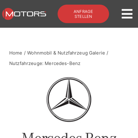
Zum
ANFRAGE
Inhalt
To
STELLEN
springen
Na
Home
Home
Wohnmobil & Nutzfahrzeug Galerie
Offroad & Bus
Nutzfahrzeuge: Mercedes-Benz
Galerie
Services
Kontakt
Zum Shop