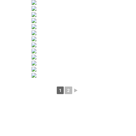
1
2
►