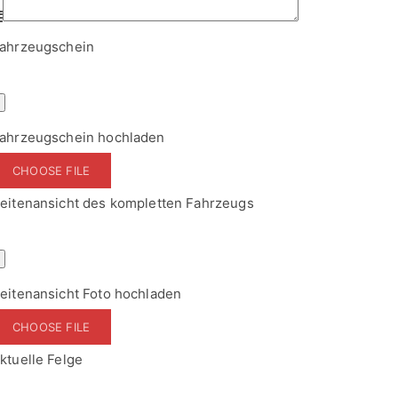
ahrzeugschein hochladen
CHOOSE FILE
eitenansicht des kompletten Fahrzeugs
eitenansicht Foto hochladen
CHOOSE FILE
ktuelle Felge
oto der aktuellen Felge hochladen
CHOOSE FILE