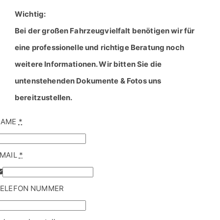
untenstehenden Dokumente & Fotos uns
bereitzustellen.
NAME
*
MAIL
*
ELEFON NUMMER
ahrzeughersteller
udget