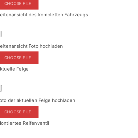
CHOOSE FILE
ktuelle Felge
oto der aktuellen Felge hochladen
CHOOSE FILE
ontiertes Reifenventil
oto des montierten Reifenventils hochladen
CHOOSE FILE
Zustimmung zur Datenverarbeitung
*