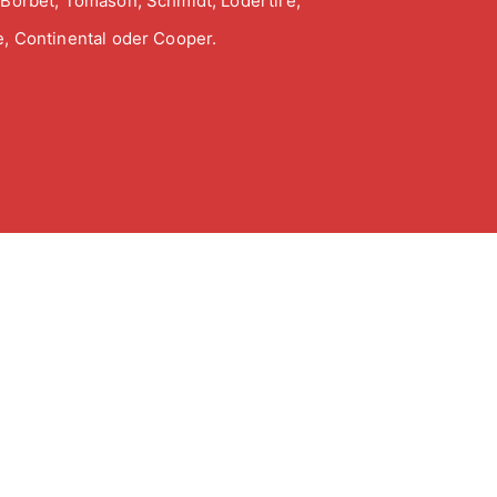
 Borbet, Tomason, Schmidt, Lodertire,
, Continental oder Cooper.