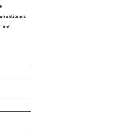
e
formationen.
s uns