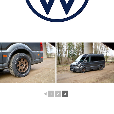
◄
1
2
3