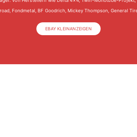
ager. Von Herstellern wie Delta 4×4, Twin-Monotube-Projekt,
froad, Fondmetal, BF Goodrich, Mickey Thompson, General Tire
EBAY KLEINANZEIGEN