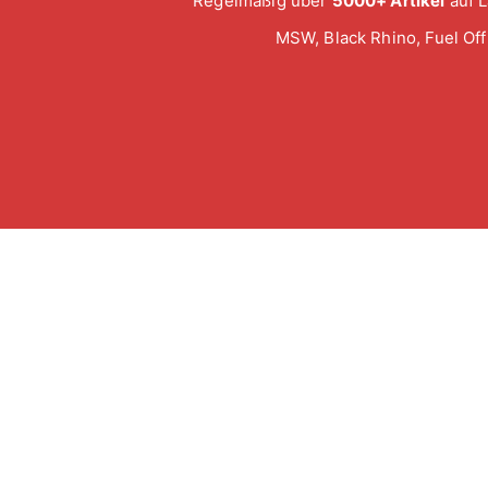
Regelmäßig über
5000+ Artikel
auf L
MSW, Black Rhino, Fuel Of