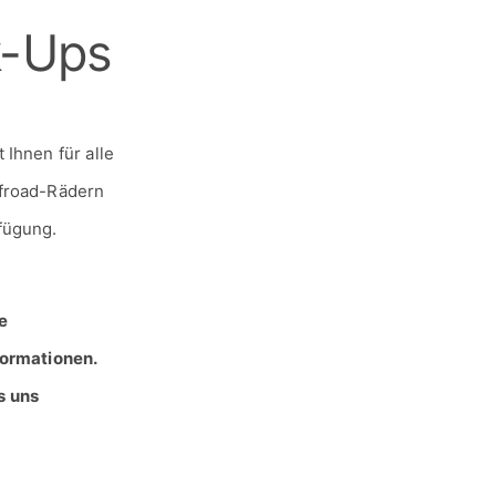
Ihnen für alle
ffroad-Rädern
fügung.
e
formationen.
s uns