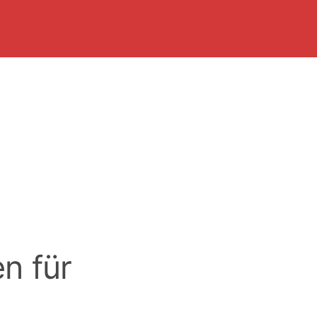
n für
k-Ups