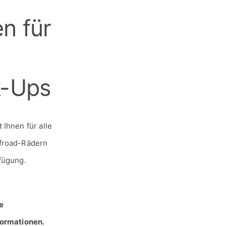
n für
k-Ups
Ihnen für alle
ffroad-Rädern
fügung.
e
formationen.